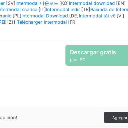
ner
Intermodal 다운로드
Intermodal download
ntermodal scarica
Intermodal indir
Baixada do Inter
ranie
Intermodal Download
Intermodal tải về
l下载
Télécharger Intermodal
Descargar gratis
para PC
opinión!
Agregar