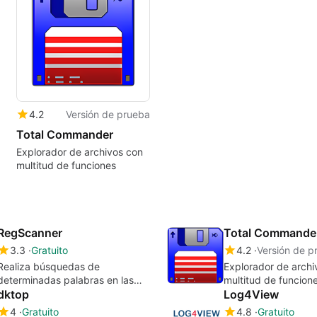
4.2
Versión de prueba
Total Commander
Explorador de archivos con
multitud de funciones
RegScanner
Total Commande
3.3
Gratuito
4.2
Versión de p
Realiza búsquedas de
Explorador de archi
determinadas palabras en las
multitud de funcion
claves del Registro
dktop
Log4View
4
Gratuito
4.8
Gratuito