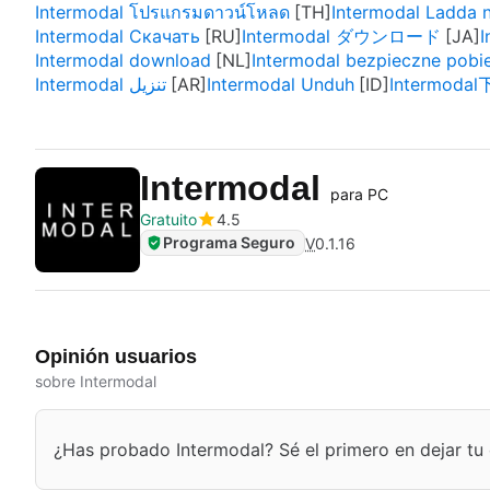
Intermodal โปรแกรมดาวน์โหลด
Intermodal Ladda 
Intermodal Скачать
Intermodal ダウンロード
I
Intermodal download
Intermodal bezpieczne pobie
Intermodal تنزيل
Intermodal Unduh
Intermoda
Intermodal
para PC
Gratuito
4.5
Programa Seguro
V
0.1.16
Opinión usuarios
sobre Intermodal
¿Has probado Intermodal? Sé el primero en dejar tu 